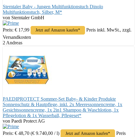
Sterntaler Baby - Jungen Multifunktionstuch Dinolo
Multifunktionstuch, Silber, M*
von Sterntaler GmbH
Preis: € 17,99
Preis inkl. MwSt., zzgl.
Jetzt auf Amazon kaufen*
Versandkosten
2 Andreas
PAEDIPROTECT Sommer-Set Baby- & Kinder Produkte
Sonnenschutz & Hautpflege, inkl. 2x Meeressonnencreme, 1x
Gesichtssonnencreme, 1x 2in1 Shampoo & Waschlotion, 1x
Pflegelotion & 1x Wasserball, Pflegeset*
von Paedi Protect AG
Preis: € 48,70
(€ 9.740,00 / l)
Preis
Jetzt auf Amazon kaufen*