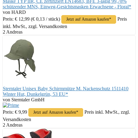
Maske TYP IIR, CE zertifiziert EN14683, BFE 3-lagig 99,78%
schützender MNS, Einweg-Gesichtsmasken Erwachsene - Floral*
von HARD
Preis: € 12,99
(€ 0,13 / stück)
Preis
Jetzt auf Amazon kaufen*
inkl. MwSt., zzgl. Versandkosten
2 Andreas
Sterntaler Unisex Baby Schirmmütze M. Nackenschutz 1511410
Winter Hut, Dunkelgrün, 53 EU*
von Sterntaler GmbH
Preis: € 9,99
Preis inkl. MwSt., zzgl.
Jetzt auf Amazon kaufen*
Versandkosten
2 Andreas