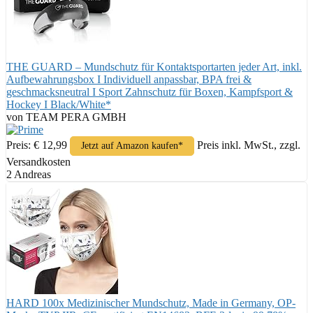
THE GUARD – Mundschutz für Kontaktsportarten jeder Art, inkl.
Aufbewahrungsbox I Individuell anpassbar, BPA frei &
geschmacksneutral I Sport Zahnschutz für Boxen, Kampfsport &
Hockey I Black/White*
von TEAM PERA GMBH
Preis: € 12,99
Preis inkl. MwSt., zzgl.
Jetzt auf Amazon kaufen*
Versandkosten
2 Andreas
HARD 100x Medizinischer Mundschutz, Made in Germany, OP-