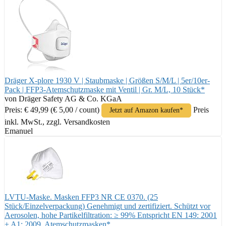
Dräger X-plore 1930 V | Staubmaske | Größen S/M/L | 5er/10er-
Pack | FFP3-Atemschutzmaske mit Ventil | Gr. M/L, 10 Stück*
von Dräger Safety AG & Co. KGaA
Preis: € 49,99
(€ 5,00 / count)
Preis
Jetzt auf Amazon kaufen*
inkl. MwSt., zzgl. Versandkosten
Emanuel
LVTU-Maske. Masken FFP3 NR CE 0370. (25
Stück/Einzelverpackung) Genehmigt und zertifiziert. Schützt vor
Aerosolen, hohe Partikelfiltration: ≥ 99% Entspricht EN 149: 2001
+ A1: 2009. Atemschutzmasken*