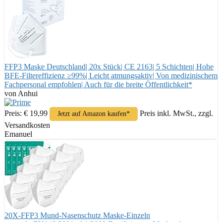
FFP3 Maske Deutschland| 20x Stück| CE 2163| 5 Schichten| Hohe
BFE-Filtereffizienz ≥99%| Leicht atmungsaktiv| Von medizinischem
Fachpersonal empfohlen| Auch für die breite Öffentlichkeit*
von Anhui
Preis: € 19,99
Preis inkl. MwSt., zzgl.
Jetzt auf Amazon kaufen*
Versandkosten
Emanuel
20X-FFP3 Mund-Nasenschutz Maske-Einzeln