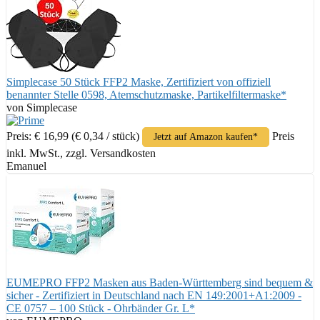
Simplecase 50 Stück FFP2 Maske, Zertifiziert von offiziell
benannter Stelle 0598, Atemschutzmaske, Partikelfiltermaske*
von Simplecase
Preis: € 16,99
(€ 0,34 / stück)
Preis
Jetzt auf Amazon kaufen*
inkl. MwSt., zzgl. Versandkosten
Emanuel
EUMEPRO FFP2 Masken aus Baden-Württemberg sind bequem &
sicher - Zertifiziert in Deutschland nach EN 149:2001+A1:2009 -
CE 0757 – 100 Stück - Ohrbänder Gr. L*