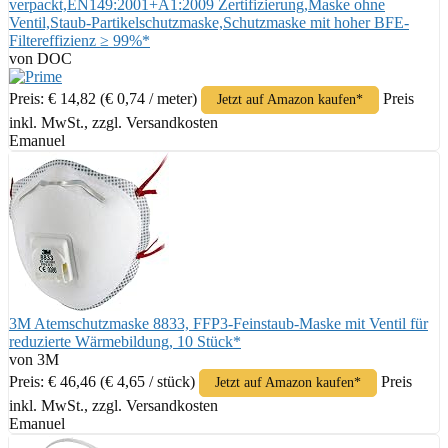
verpackt,EN149:2001+A1:2009 Zertifizierung,Maske ohne
Ventil,Staub-Partikelschutzmaske,Schutzmaske mit hoher BFE-
Filtereffizienz ≥ 99%*
von DOC
Preis: € 14,82
(€ 0,74 / meter)
Preis
Jetzt auf Amazon kaufen*
inkl. MwSt., zzgl. Versandkosten
Emanuel
3M Atemschutzmaske 8833, FFP3-Feinstaub-Maske mit Ventil für
reduzierte Wärmebildung, 10 Stück*
von 3M
Preis: € 46,46
(€ 4,65 / stück)
Preis
Jetzt auf Amazon kaufen*
inkl. MwSt., zzgl. Versandkosten
Emanuel