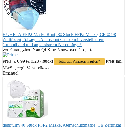
HUHETA FFP2 Maske Bunt, 30 Stück FFP2 Maske, CE 0598
Zertifiziert, 5-Lagen-Atemschutzmaske mit verstellbarem
Gummiband und anpassbarem Nasenbügel*
von Guangzhou Nan Qi Xing Nonwoven Co., Ltd.
Preis: € 6,99
(€ 0,23 / stück)
Preis inkl.
Jetzt auf Amazon kaufen*
MwSt., zzgl. Versandkosten
Emanuel
denkturm 40 Stück FFP2 Maske, Atemschutzmaske, CE Zertifikat