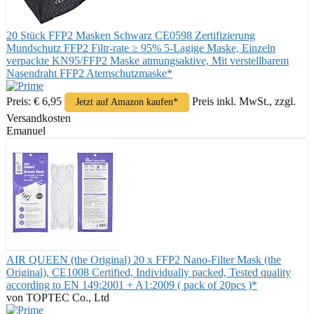
20 Stück FFP2 Masken Schwarz CE0598 Zertifizierung
Mundschutz FFP2 Filtr-rate ≥ 95% 5-Lagige Maske, Einzeln
verpackte KN95/FFP2 Maske atmungsaktive, Mit verstellbarem
Nasendraht FFP2 Atemschutzmaske*
Preis: € 6,95
Preis inkl. MwSt., zzgl.
Jetzt auf Amazon kaufen*
Versandkosten
Emanuel
AIR QUEEN (the Original) 20 x FFP2 Nano-Filter Mask (the
Original), CE1008 Certified, Individually packed, Tested quality
according to EN 149:2001 + A1:2009 ( pack of 20pcs )*
von TOPTEC Co., Ltd