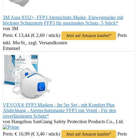
3M Aura 9332+, FFP3 Atemschutz-Maske, Einwegmaske mit
höchster Schutzstufe FFP3 für maximalen Schutz, 5 Stück*
von 3M
Preis: € 13,44
(€ 2,69 / stück)
Preis
Jetzt auf Amazon kaufen*
inkl. MwSt., zzgl. Versandkosten
Emanuel
VEVOX® FFP3 Masken - Im 5er Set - mit Komfort Plus
Abdichtung - Atemschutzmaske FFP3 mit Ventil - Für den
zuverlässigsten Schutz*
von Hangzhou SanGiang Safety Protection Products Co., Ltd.
Preis: € 16,99
(€ 3,40 / stück)
Preis
Jetzt auf Amazon kaufen*