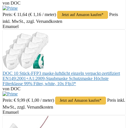
von DOC
Preis: € 11,64
(€ 1,16 / meter)
Preis
Jetzt auf Amazon kaufen*
inkl. MwSt., zzgl. Versandkosten
Emanuel
DOC 10 Stück-FFP3 maske-luftdicht einzeln verpackt-zertifiziert
EN149:2001+A1:2009-Staubmaske Schutzmaske Höchste
Filterklasse 99% Filter, white, 10x Ffp3*
von DOC
Preis: € 9,99
(€ 1,00 / meter)
Preis inkl.
Jetzt auf Amazon kaufen*
MwSt., zzgl. Versandkosten
Emanuel