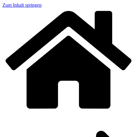
Zum Inhalt springen