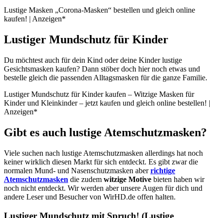
Lustige Masken „Corona-Masken“ bestellen und gleich online
kaufen! | Anzeigen*
Lustiger Mundschutz für Kinder
Du möchtest auch für dein Kind oder deine Kinder lustige
Gesichtsmasken kaufen? Dann stöber doch hier noch etwas und
bestelle gleich die passenden Alltagsmasken für die ganze Familie.
Lustiger Mundschutz für Kinder kaufen – Witzige Masken für
Kinder und Kleinkinder – jetzt kaufen und gleich online bestellen! |
Anzeigen*
Gibt es auch lustige Atemschutzmasken?
Viele suchen nach lustige Atemschutzmasken allerdings hat noch
keiner wirklich diesen Markt für sich entdeckt. Es gibt zwar die
normalen Mund- und Nasenschutzmasken aber
richtige
Atemschutzmasken
die zudem
witzige Motive
bieten haben wir
noch nicht entdeckt. Wir werden aber unsere Augen für dich und
andere Leser und Besucher von WirHD.de offen halten.
Lustiger Mundschutz mit Spruch! (Lustige