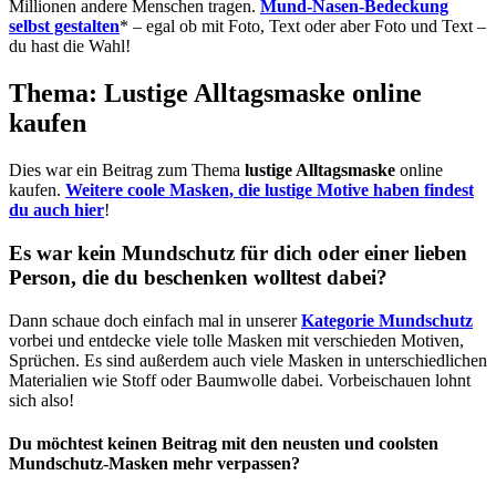
Millionen andere Menschen tragen.
Mund-Nasen-Bedeckung
selbst gestalten
* – egal ob mit Foto, Text oder aber Foto und Text –
du hast die Wahl!
Thema: Lustige Alltagsmaske online
kaufen
Dies war ein Beitrag zum Thema
lustige Alltagsmaske
online
kaufen.
Weitere coole Masken, die lustige Motive haben findest
du auch hier
!
Es war kein Mundschutz für dich oder einer lieben
Person, die du beschenken wolltest dabei?
Dann schaue doch einfach mal in unserer
Kategorie Mundschutz
vorbei und entdecke viele tolle Masken mit verschieden Motiven,
Sprüchen. Es sind außerdem auch viele Masken in unterschiedlichen
Materialien wie Stoff oder Baumwolle dabei. Vorbeischauen lohnt
sich also!
Du möchtest keinen Beitrag mit den neusten und coolsten
Mundschutz-Masken mehr verpassen?