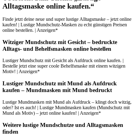
Alltagsmaske online kaufen.“
Finde jetzt deine neue und super lustige Alltagsmaske – jetzt online
kaufen! | Lustige Mundschutz-Masken zu echt günstigen Preisen
online bestellen. | Anzeigen*
Witziger Mundschutz mit Gesicht – bedruckte
Alltags- und Behelfsmasken online bestellen
Lustiger Mundschutz mit Gesicht als Aufdruck online kaufen. |
Bestelle jetzt eine super coole Behelfsmaske mit einem witzigen
Motiv! | Anzeigen*
Lustiger Mundschutz mit Mund als Aufdruck
kaufen – Mundmasken mit Mund bedruckt
Lustige Mundmasken mit Mund als Aufdruck – klingt doch witzig,
oder? Ist es auch! | Lustige Mundmasken kaufen (Mundschutz mit
Mund als Motiv) – jetzt online kaufen! | Anzeigen*
Weitere lustige Mundschutze und Alltagsmasken
finden