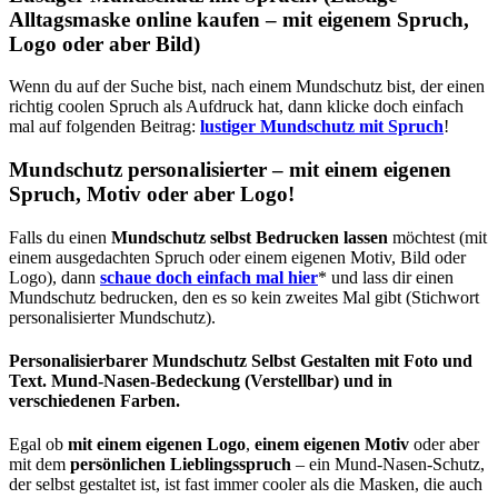
Alltagsmaske online kaufen – mit eigenem Spruch,
Logo oder aber Bild)
Wenn du auf der Suche bist, nach einem Mundschutz bist, der einen
richtig coolen Spruch als Aufdruck hat, dann klicke doch einfach
mal auf folgenden Beitrag:
lustiger Mundschutz mit Spruch
!
Mundschutz personalisierter – mit einem eigenen
Spruch, Motiv oder aber Logo!
Falls du einen
Mundschutz selbst Bedrucken lassen
möchtest (mit
einem ausgedachten Spruch oder einem eigenen Motiv, Bild oder
Logo), dann
schaue doch einfach mal hier
* und lass dir einen
Mundschutz bedrucken, den es so kein zweites Mal gibt (Stichwort
personalisierter Mundschutz).
Personalisierbarer Mundschutz Selbst Gestalten mit Foto und
Text. Mund-Nasen-Bedeckung (Verstellbar) und in
verschiedenen Farben.
Egal ob
mit einem eigenen Logo
,
einem eigenen Motiv
oder aber
mit dem
persönlichen Lieblingsspruch
– ein Mund-Nasen-Schutz,
der selbst gestaltet ist, ist fast immer cooler als die Masken, die auch